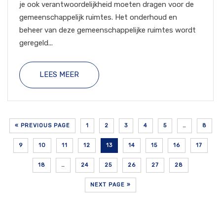
je ook verantwoordelijkheid moeten dragen voor de
gemeenschappelijk ruimtes. Het onderhoud en
beheer van deze gemeenschappelijke ruimtes wordt
geregeld...
LEES MEER
« PREVIOUS PAGE
1
2
3
4
5
…
8
9
10
11
12
13
14
15
16
17
18
…
24
25
26
27
28
NEXT PAGE »