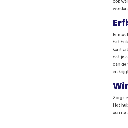
ook wel
worden 
Erf
Er moet
het hui
kunt di
dat je a
dan de 
en krijg
Win
Zorg er
Het hui
een net