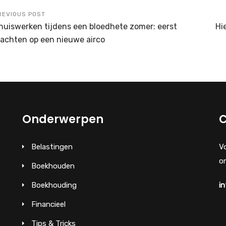
REVIOUS POST
huiswerken tijdens een bloedhete zomer: eerst
Hi
achten op een nieuwe airco
Onderwerpen
C
Belastingen
V
on
Boekhouden
Boekhouding
in
Financieel
Tips & Tricks