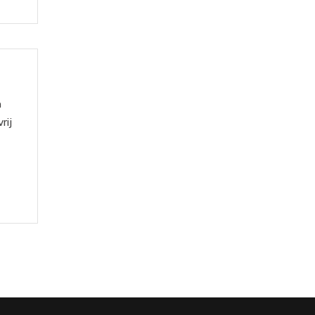
n
rij