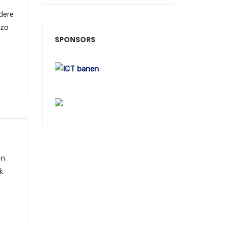
dere
 zo
SPONSORS
en
k