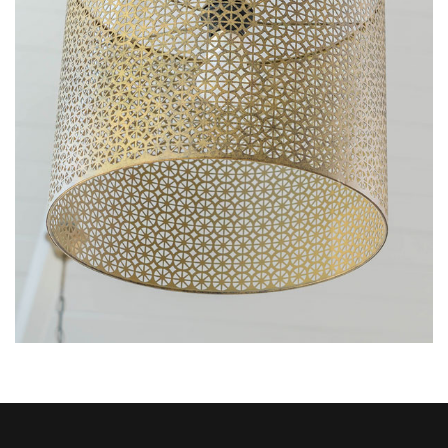
INDOOR LAMP
£
249.00
£
199.00